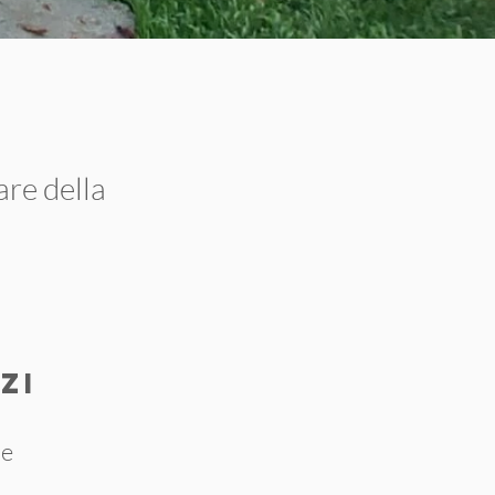
are della
ZI
re